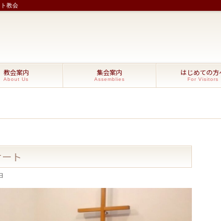
スト教会
教会案内
集会案内
はじめての方
About Us
Assemblies
For Visitors
サート
日